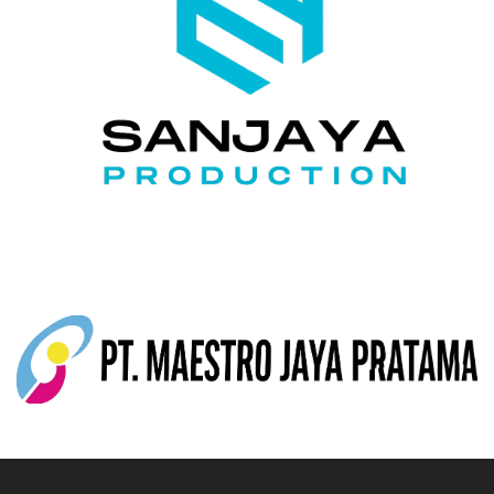
KELAS KAMARTEKNO
Kamartekno Kelas adalah platform pembelajaran online yang