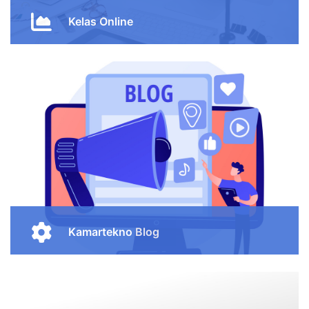
berpengalaman yang akan membantu Anda
mempelajari keterampilan baru dan meningkatkan
karir Anda.
LOGIN
Kamartekno Blog
Kamartekno Blog adalah tempat dimana kita menulis
artikel mengenai perkembangan teknologi informasi
yang terjadi saat ini.
Lanjut