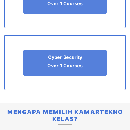
Cyber Security
Over 1 Courses
MENGAPA MEMILIH KAMARTEKNO
KELAS?
Belajar dari para ahli
Kami memiliki tim instruktur berpengalaman yang
telah bekerja di industri teknologi selama
bertahun-tahun.